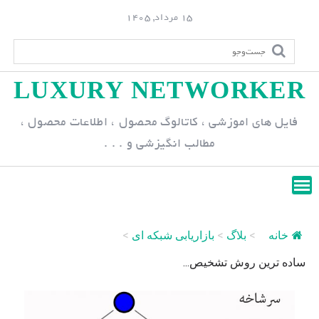
S
15 مرداد, 1405
k
i
p
LUXURY NETWORKER
t
o
فایل های اموزشی ، کاتالوگ محصول ، اطلاعات محصول ،
c
مطالب انگیزشی و . . .
o
n
t
e
n
خانه
>
بلاگ
>
بازاریابی شبکه ای
>
t
ساده ترین روش تشخیص...