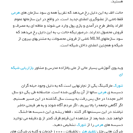
هستید.
حالت الف به این دلیل رخ می‌دهد که تقریباً همه ی سود سازمان های
هرمی
فقط ناشی از عضوگیری اعضای جدید است. در واقع در این سازمانها عموم
افراد بخاطر طرح درآمدی و بازی پول وارد می شوند و علاقه ای به مصرف و
فروش محصول ندارند. درصورتیکه حالت ب به این دلیل رخ می‌دهد که
سود سازمانهای MLM ناشی از فروش محصولات به مشتریهای بیرون از
شبکه و همچنین اعضای داخل شبکه است.
ویدیوی آموزشی بسیار عالی از علی بالازاده مدرس و مشاور
بازاریابی شبکه
ای
نتورک
مارکتینگ یکی از تجارتهایی است که به دلیل وجود حیله گران
دسیسه ی
هرمی
سالها از آن بدگویی شده است. متاسفانه طی یکی دو سال
اخیر مجددا در حال پس رفت به بیست سال گذشته در این مسیر هستیم.
اگر آگاهی جامعه را بالا ببریم ، اگر مردم آگاه شوند و به هر قیمتی حاضر
نباشند در این سیستمها کار کنند ، قطعا ریشه ی این دسیسه ها خشک
خواهد شد. شما بعد از مشاهده این فیلم ظرف کمتر از ۵ دقیقه می توانید
دسیسه های
هرمی
را از
نتورک
تشخیص دهید.
شرکت هایی مثل
تلفیق هنر
، تخفیفات ، ۱۰۰۰ خدمات و کلیه ی شرکت های