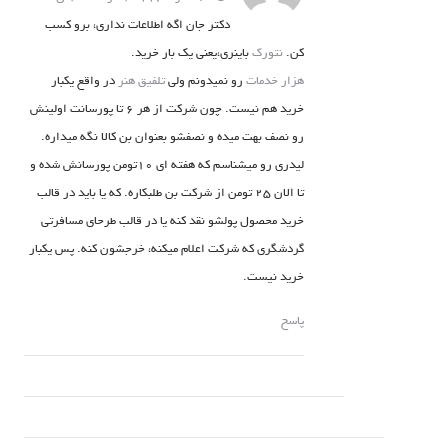
دکتر جان اگه اطلاعات نداری، برو کسب
کن.
نتورک
باینری،یعنی یک بار خرید.
هزار خدمات
رو نمیدونم ولی
تلفیق هنر
در واقع یکبار
خرید هم نیست. چون شرکت از هر 6 تا پورسانت اولینش
رو نصف بهت میده و نصفشو بعنوان بن کالا نگه میداره.
لیدری رو میشناسم که هفته ای 10تومن پورسانش شده و
تا الان 25 تومن از شرکت بن طلبکاره. که یا باید در قالب
خرید محصول پولشو نقد کنه یا در قالب طرحای مسافرتی
گردشگری که شرکت اعلام میکنه، خرجشون کنه. پس یکبار
خرید نیست.
پاسخ