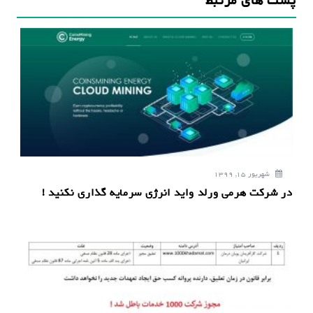
پست های مرتبط
ی
ن
و
ش
ت
ه
شهریور 15, 1399
در شرکت هرمی ورلد واید انرژی سرمایه گذاری نکنید !