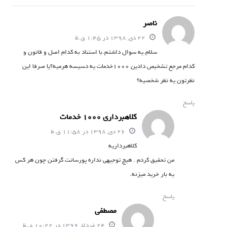
ناصر
22 دی, 1398 در 1:45 ق.ظ
سلام.یه سوال داشتم.با استناد به کدام اصل و قانون و
کدام مرجع تشخیص دادین 1000خدمات یه دسیسه هرمیه؟یا صرفا این
نظرتون یه نظر شخصیه؟
پاسخ
کلاهبرداری 1000 خدمات
26 دی, 1398 در 11:58 ق.ظ
کلاهبرداریه
من تحقیق کردم . هیچ توجیهی نداره پورسانت گرفتن چون هر کس
یه بار خرید میزنه.
پاسخ
مصطفی
24 خرداد, 1399 در 10:22 ق.ظ