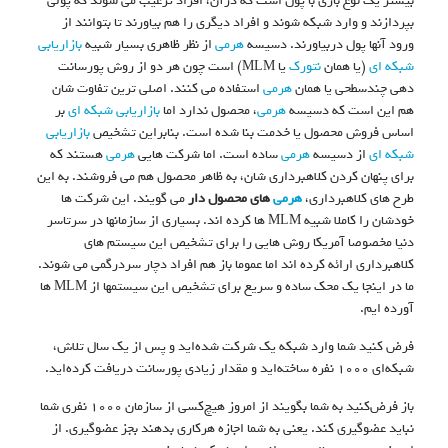
بیشتر یک نوع بازی با پول است که درآن، افراد ترغیب می شوند که پولی
بپردازند و وارد شبکه شوند و افراد دیگری را هم بیاورند تا بتوانند از
ورود آنها پول دربیاورند. دسیسه
هرمی
از نظر ظاهری بسیار شبیه
بازاریابی
شبکه ای
(یا همان
نتورک
یا MLM) است چون هر دو از روش پورسانت
دهی چندسطحی یا همان
هرمی
استفاده می کنند. اصلی ترین تفاوت شان
هم این است که دسیسه
هرمی
، محصول ندارد اما
بازاریابی شبکه ای
بر
اساس فروش محصول یا خدمت بنا شده است. بنابراین تشخیص
بازاریابی
شبکه ای
از دسیسه
هرمی
ساده است. اما شرکت هایی
هرمی
هستند که
برای پنهان کردن کلاهبرداری شان، به ظاهر محصول هم می فروشند. به این
طرح های کلاهبرداری،
هرمی
های محصول دار
می گویند. این شرکت ها
خودشان را کاملا شبیه MLM ها کرده اند. بسیاری از سازمانها در سرتاسر
دنیا مخصوصا آمریکا روش هایی را برای تشخیص این سیستم های
کلاهبرداری ارائه کرده اند اما عموما باز هم افراد دچار سردرگمی می شوند.
ما در اینجا یک محک ساده و سریع برای تشخیص این سیستمها از MLM ها
آورده ایم.
فرض کنید شما وارد شبکه یک شرکت شده‌اید و پس از یک سال تلاش،
شبکه‌ای ۱۰۰۰ نفره ساخته‌اید و مقدار زیادی پورسانت دریافت کرده‌اید.
باز فرض‌کنید به شما بگویند از امروز هیچ‌کسی از سازمان ۱۰۰۰ نفری شما
نباید عضوگیری کند. یعنی به شما اجازه هرکاری بدهند بجز عضوگیری. از