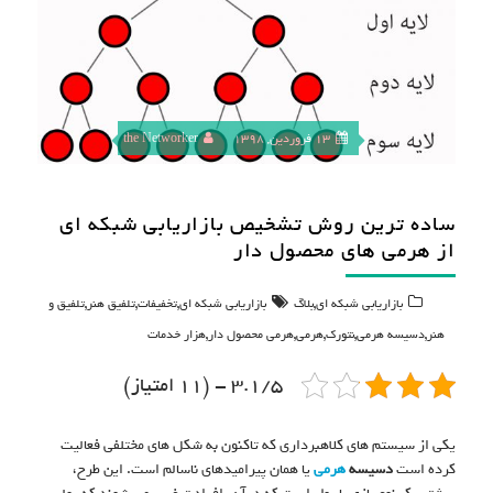
13 فروردین, 1398
the Networker
ساده ترین روش تشخیص بازاریابی شبکه ای
از هرمی های محصول دار
,
,
,
,
بازاریابی شبکه ای
بلاگ
بازاریابی شبکه ای
تخفیفات
تلفیق هنر
تلفیق و
,
,
,
,
,
هنر
دسیسه هرمی
نتورک
هرمی
هرمی محصول دار
هزار خدمات
3.1/5 - (11 امتیاز)
یکی از سیستم های کلاهبرداری که تاکنون به شکل های مختلفی فعالیت
کرده است
دسیسه
هرمی
یا همان پیرامیدهای ناسالم است. این طرح،