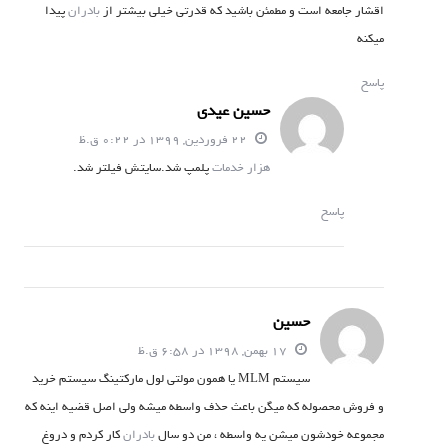
اقشار جامعه است و مطمئن باشید که قدرتی خیلی بیشتر از
بادران
پیدا
میکنه
پاسخ
حسین عیدی
22 فروردین, 1399 در 0:22 ق.ظ
هزار خدمات
پلمپ شد.سایتش فیلتر شد.
پاسخ
حسین
17 بهمن, 1398 در 6:58 ق.ظ
سیستم MLM یا همون مولتی لول مارکتینگ سیستم خرید
و فروش محصوله که میگن باعث حذف واسطه میشه ولی اصل قضیه اینه که
مجموعه خودشون میشن یه واسطه ، من دو سال
بادران
کار کردم و دروغ