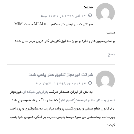
محمد
14 آذر, 1398 در 10:46 ب.ظ
شرکتی ک من توش کار میکنم اصلا MLM نیست.MIM
هست
و تمامی مجوز هارو داره و تو ۵ ماه اول کاریش کارافرین برتر سال شده
پاسخ
شرکت غیرمجاز تلفیق هنر پلمپ شد!
14 فروردین, 1398 در 7:53 ق.ظ
به نقل از ایران هشدار شرکت
بازاریابی شبکه ای
غیرمجاز
تلفیق و مینای خاتم هوشمند
(
تلفیق هنر
) که مغایر با آیین نامه موضوع ماده
۸۷ قانون نظام صنفی و بدون کسب پروانه مبادرت به عضوگیری و پرداخت
پورسانت چندسطحی می نمود توسط پلیس نظارت بر اماکن عمومی ناجا پلمپ
گردید.