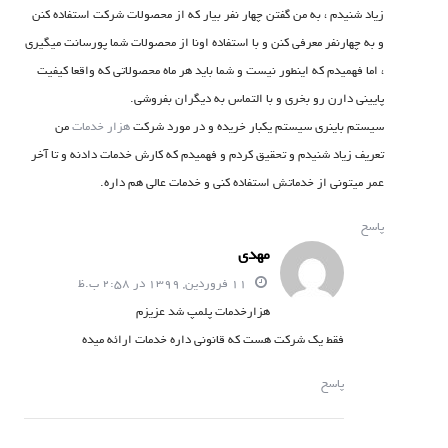
زیاد شنیدم ، به من گفتن چهار نفر بیار که از محصولات شرکت استفاده کنن
و به چهارنفر معرفی کنن و با استفاده اونا از محصولات شما پورسانت میگیری
، اما فهمیدم که اینطور نیست و شما باید هر ماه محصولاتی که واقعا کیفیت
پایینی دارن رو بخری و با التماس به دیگران بفروشی.
سیستم باینری سیستم یکبار خریده و در مورد شرکت
هزار خدمات
من
تعریف زیاد شنیدم و تحقیق کردم و فهمیدم که کارش خدمات دادنه و تا آخر
عمر میتونی از خدماتش استفاده کنی و خدمات عالی هم داره.
پاسخ
مهدی
11 فروردین, 1399 در 2:58 ب.ظ
هزارخدمات پلمپ شد عزیزم
فقط یک شرکت هست که قانونی داره خدمات ارائه میده
پاسخ