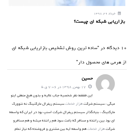
خرداد 29, 1398
بازاریابی شبکه ای چیست؟
10 دیدگاه در “ساده ترین روش تشخیص بازاریابی شبکه ای
از هرمی های محصول دار”
حسین
17 بهمن, 1398 در 7:06 ق.ظ
این فقققط نظر شخصیه جناب عالیه و بدون هیچ منطقی اینو
میگی ، سیستم شرکت
هزار خدمات
سیستم ریفرال مارکتینگ نه نتوورک
مارکتینگ ، بنیانگذار سیستم ریفرال شرکت اسنپ بود در ایران که واسطه
ای بود بین راننده و مسافر که باعث سود هم راننده میشه و هم مسافرو
شرکت
هزار خدمات
هم واسطه ایه بین مشتری و فروشنده که نیاز تمام