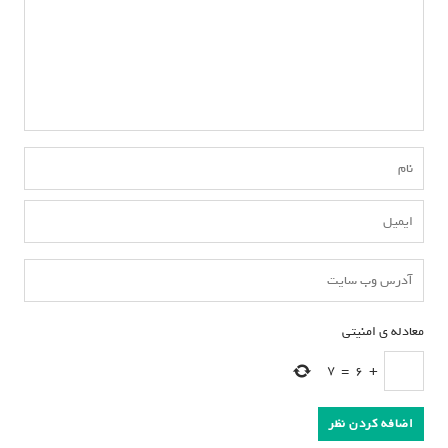
معادله ی امنیتی
*
7
=
6
+