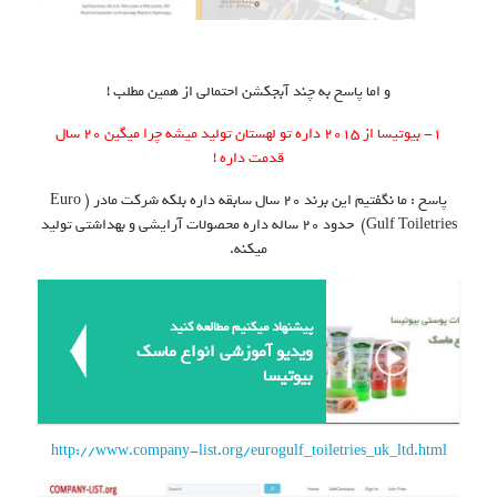
و اما پاسخ به چند آبجکشن احتمالی از همین مطلب !
۱- بیوتیسا از ۲۰۱۵ داره تو لهستان تولید میشه چرا میگین ۲۰ سال
قدمت داره !
پاسخ : ما نگفتیم این برند ۲۰ سال سابقه داره بلکه شرکت مادر ( Euro
Gulf Toiletries) حدود ۲۰ ساله داره محصولات آرایشی و بهداشتی تولید
میکنه.
پیشنهاد میکنیم مطالعه کنید
ویدیو آموزشی انواع ماسک
بیوتیسا
http://www.company-list.org/eurogulf_toiletries_uk_ltd.html