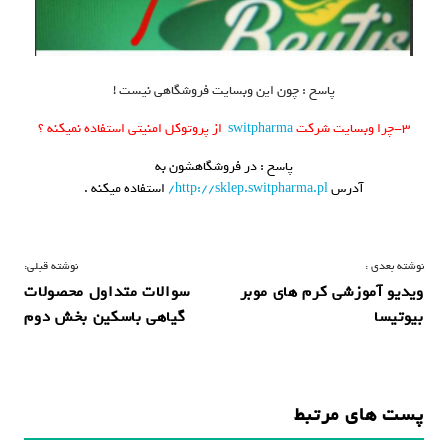
پاسخ : چون این وبسایت فروشگاهی نیست !
۳-چرا وبسایت شرکت
switpharma
از پروتوکل امنیتی استفاده نمیکنه ؟
پاسخ : در فروشگاهشون به
آدرس
http://sklep.switpharma.pl/
استفاده میکنه .
ر
نوشته بعدی :
نوشته قبلی:
ویدیو آموزشی کرم های موبر
سوالات متداول محصولات
ا
بیوتیسا
گیاهی باسکین بخش دوم
ه
ب
ر
پست های مرتبط
ی