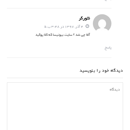
نتورکر
4 آذر, 1397 در 3:48 ب.ظ
آقا چی شد ؟ سایت بیوتیسا که کلا پوکید
پاسخ
دیدگاه خود را بنویسید