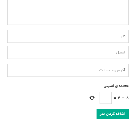
معادله ی امنیتی
*
=
4
−
8