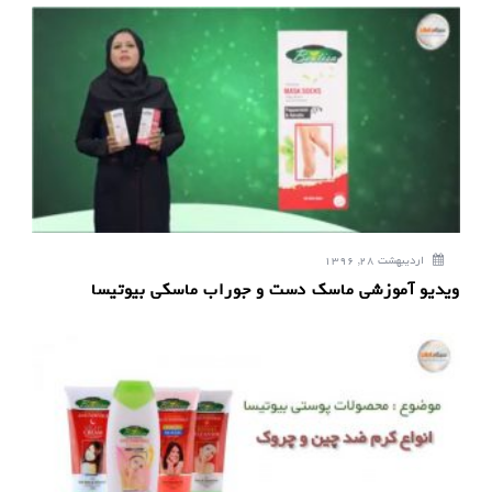
ن
و
ش
ت
ه
اردیبهشت 28, 1396
ویدیو آموزشی ماسک دست و جوراب ماسکی بیوتیسا