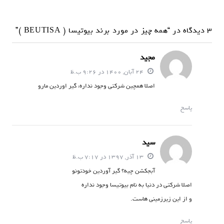
3 دیدگاه در “همه چیز در مورد برند بیوتیسا ( BEUTISA )”
مجید
24 آبان, 1400 در 9:26 ب.ظ
اصلا همچین شرکتی وجود نداره، گیر اوردین مارو
پاسخ
سید
13 آذر, 1397 در 7:17 ب.ظ
آبجکشن چیه؟ گیر آوردین خودتونو
اصلا شرکتی در دنیا به نام بیوتیسا وجود نداره
و از این زیرزمینی هاست.
پاسخ