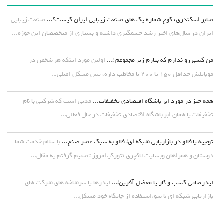
صابر اسکندری، کوچ شماره یک های صنعت زیبایی ایران کیست؟...
صنعت زیبایی
ایران در سال‌های اخیر رشد چشمگیری داشته و بسیاری از متخصصان این حوزه...
من کسی رو ندارم که بیارم زیر مجموعم !...
اولین مورد اینکه هر شخص در
موبایلش حداقل ۱۵۰ تا ۲۰۰ تا مخاطب داره، پس مشکل اصلی...
همه چیز در مورد ابر باشگاه اقتصادی تخفیفات...
مدتی است که شرکتی با نام
تخفیفات یا همان ابر باشگاه اقتصادی تخفیفات در حال فعالی...
توجیه یا فالو در بازاریابی شبکه ای! فالو به سبک عصر صنع...
با سلام خدمت شما
دوستان و همراهان وبسایت لاکچری نتورکر.امروز تصمیم گرفتم یه مقال...
لیدر،حامی کسب و کار یا معضل آفرین!...
لیدرها یا سرشاخه های شرکت های
بازاریابی شبکه ای با سوءاستفاده از جایگاه خود مشکل...