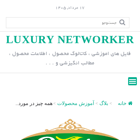
S
17 مرداد, 1405
k
i
p
LUXURY NETWORKER
t
o
فایل های اموزشی ، کاتالوگ محصول ، اطلاعات محصول ،
c
مطالب انگیزشی و . . .
o
n
t
e
n
خانه
>
بلاگ
>
آموزش محصولات
>
همه چیز در مورد...
t