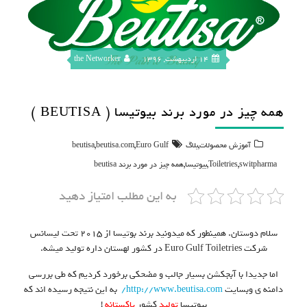
14 اردیبهشت, 1396
the Networker
همه چیز در مورد برند بیوتیسا ( BEUTISA )
,
,
,
آموزش محصولات
بلاگ
Euro Gulf
beutisa.com
beutisa
,
,
,
switpharma
Toiletries
بیوتیسا
همه چیز در مورد برند beutisa
به این مطلب امتیاز دهید
سلام دوستان. همینطور که میدونید برند بوتیسا از ۲۰۱۵ تحت لیسانس
شرکت Euro Gulf Toiletries در کشور لهستان داره تولید میشه.
اما جدیدا با آبجکشن بسیار جالب و مضحکی برخورد کردیم که طی بررسی
دامنه ی وبسایت
http://www.beutisa.com/
به این نتیجه رسیده اند که
بیوتیسا
تولید
کشور
پاکستانه
!