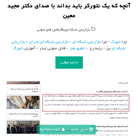
آنچه که یک نتورکر باید بداند با صدای دکتر مجید
معین
,
,
بازاریابی شبکه ای
بلاگ
فایل های صوتی
چرا
نتورک
– چرا
بازاریابی شبکه ای
–
بازاریابی شبکه ای
بادران
–
بازاریابی
شبکه ای
بیز – پنبه ریز –
تلفیق هنر
– فایل صوتی لیدر – آموزش
نتورک
ادامه مطلب
4 دی, 1396
the Networker