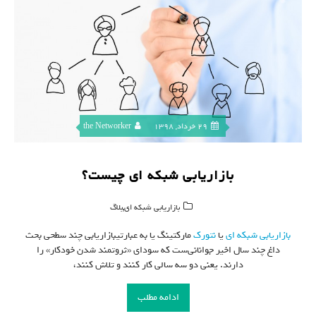
29 خرداد, 1398
the Networker
بازاریابی شبکه ای چیست؟
,
بازاریابی شبکه ای
بلاگ
بازاریابی شبکه ای
یا
نتورک
مارکتینگ یا به عبارتیبازاریابی چند سطحی بحث
داغ چند سال اخیر جوانانی‌ست که سودای «ثروتمند شدن خودکار» را
دارند. یعنی دو سه سالی کار کنند و تلاش کنند،
ادامه مطلب