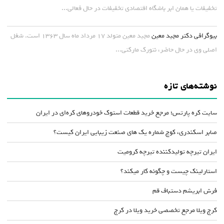
تخفیفات یا همان ابر باشگاه اقتصادی تخفیفات در حال فعالی...
بیوگرافی دکتر مجید معین
مجید معین متولد ۱۷ مرداد ماه سال ۱۳۶۳ است. شغل
اصلی وی در حال حاضر، نتورک مارکتی...
نوشته‌های تازه
سایت کره پارتس؛ مرجع خرید قطعات استوک خودروهای کره‌ای در ایران
صابر اسکندری، کوچ شماره یک های صنعت زیبایی ایران کیست؟
ایران تیرچه تولیدکننده تیرچه کرومیت
استارلینک چیست و چگونه کار میکند؟
فرش ابریشم دستباف قم
کرج ویلا مرجع تخصصی خرید ویلا در کرج