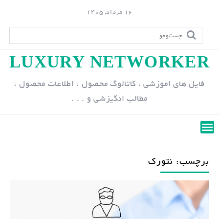
S
16 مرداد, 1405
k
i
p
LUXURY NETWORKER
t
o
فایل های اموزشی ، کاتالوگ محصول ، اطلاعات محصول ،
c
مطالب انگیزشی و . . .
o
n
t
e
n
برچسب: نتورک
t