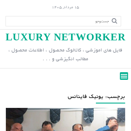
S
15 مرداد, 1405
k
i
p
LUXURY NETWORKER
t
o
فایل های اموزشی ، کاتالوگ محصول ، اطلاعات محصول ،
c
مطالب انگیزشی و . . .
o
n
t
e
n
برچسب: یونیک فاینانس
t