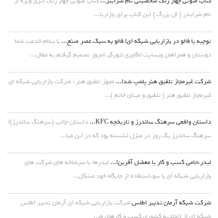
کتاب صوتی چهار رنگ شخصیتی تام شرایتر...
کتاب صوتی چهار رنگ اثری ویژه از
تام شرایدر ( ال بزرگ ) این کتاب برای بازاریا...
توجیه یا فالو در بازاریابی شبکه ای! فالو به سبک عصر صنع...
با سلام خدمت شما
دوستان و همراهان وبسایت لاکچری نتورکر.امروز تصمیم گرفتم یه مقال...
شرکت غیرمجاز تلفیق هنر پلمپ شد!...
مجوز تلفیق هنر : شرکت بازاریابی شبکه ای
غیرمجاز تلفیق هنر ( تلفیق و مینای خاتم )...
داستان واقعی سرهنگ ساندرز و تاریخچه KFC...
داستان جالب (سرهنگ ساندرز)!
سرهنگ ساندرز یک روز در منزل نشسته بود که در این میا...
لیدر،حامی کسب و کار یا معضل آفرین!...
لیدرها یا سرشاخه های شرکت های
بازاریابی شبکه ای با سوءاستفاده از جایگاه خود مشکل...
شرکت شبکه آرمان تدبیر اطلس
شرکت بازاریابی شبکه ای آرمان تدبیر اطلس
شبکه ای از اتحادیه کشوری کسب و کارهای م...