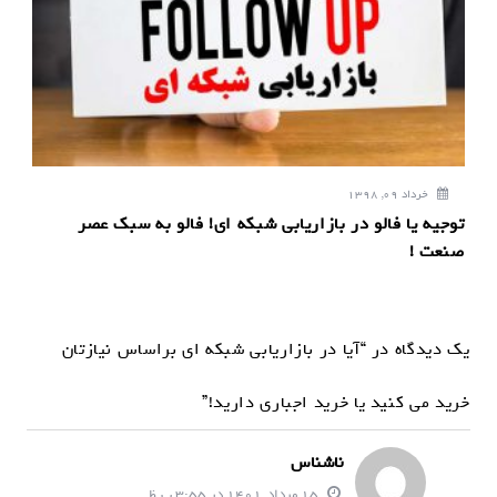
خرداد 09, 1398
توجیه یا فالو در بازاریابی شبکه ای! فالو به سبک عصر
صنعت !
یک دیدگاه در “آیا در بازاریابی شبکه ای براساس نیازتان
خرید می کنید یا خرید اجباری دارید!”
ناشناس
15 مرداد, 1401 در 3:55 ب.ظ