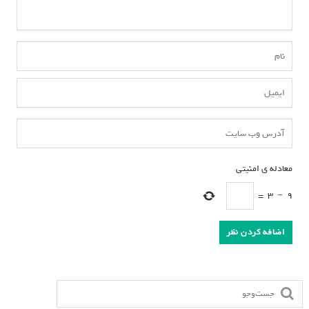
معادله ی امنیتی
*
=
3
−
9