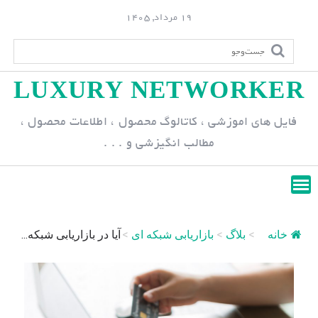
S
19 مرداد, 1405
k
i
p
LUXURY NETWORKER
t
o
فایل های اموزشی ، کاتالوگ محصول ، اطلاعات محصول ،
c
مطالب انگیزشی و . . .
o
n
t
e
n
خانه
>
بلاگ
>
بازاریابی شبکه ای
>
آیا در بازاریابی شبکه...
t