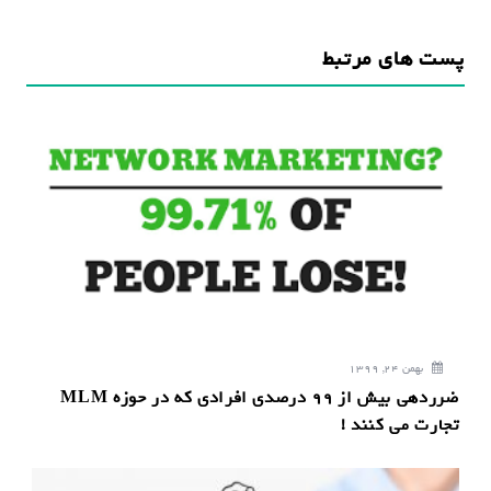
ر
ی
پست های مرتبط
ن
و
ش
ت
ه
بهمن 24, 1399
ضرردهی بیش از 99 درصدی افرادی که در حوزه MLM
تجارت می کنند !