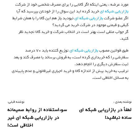
مورد عرضه ، یعنی اینکه اگر کالایی را برای مصرف شخصی خود از شرکت
بازاریابی شبکه ای
خرید کرده اید این سوال را از خودتان بپرسید که آیا
اگر عضو شرکت
بازاریابی شبکه ای
نبودید باز هم این کالا را با همان شرایط
کیفی و قیمتی موجود در شرکت خرید می کردید؟
گر جواب منفی است بهتر است در انتخاب شرکت و خرید کالا تجدید نظر
کنید.
طبق قوانین مصوب
بازاریابی شبکه ای
توزیع ‌کننده باید ۷۰ درصد
سفارشی را که خریداری کرده است، به فروش برساند یا مصرف کند و بعد
ثبت سفارش دیگری را انجام دهد.
ترغیب به خرید بیش از اندازه کالا و خرید اجباری غیرقانونی و عدم پایبندی
به مسائل اخلاقی است.
ر
نوشته بعدی :
نوشته قبلی:
لطفاً در بازاریابی شبکه ای
سوءاستفاده از روابط صمیمانه
ا
ساده نباشید!
در بازاریابی شبکه ای غیر
ه
اخلاقی است!
ب