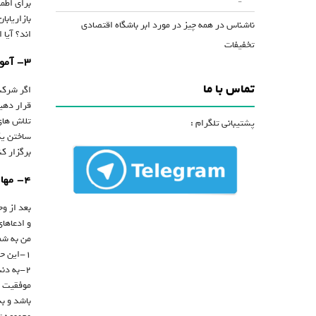
برای اطم
بازاریاب
ناشناس
در
همه چیز در مورد ابر باشگاه اقتصادی
اند؟ آیا
تخفیفات
۳- آموزش اثربخش، ساختارهای حمایتی و سیستم بجا و مناسب
تماس با ما
اگر شرکت
قرار دهی
تلاش های
پشتیبانی تلگرام :
ساختن یک
برگزار کن
۴- مهارت های عضوگیری و توانایی در جهت ایجاد ارزش حقیقی برای مشتریان احتمالی
بعد از وج
و ادعاها
من به شم
۱-این حق را به خودتان ندهید بخاطر تمایلتان به انجام این کار، دیگران را مجبور به انجام این کار کنید.
۲-به دنبال ارائه ارزش به زندگی مشتریان احتمالی تان باشید.
موفقیت ع
باشد و ب