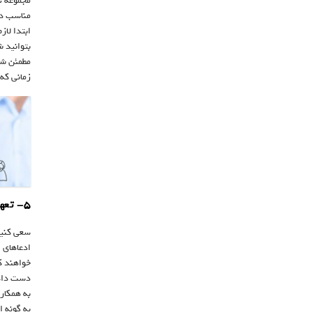
مجموعه ت
مناسب دا
ابتدا لاز
بتوانید 
مطمئن شو
زمانی که 
۵- تعهد راسخ به رشد و توسعه شخصی
سعی کنید
ادعاهای 
خواهند ک
دست داده 
به همکاری
به گونه ا