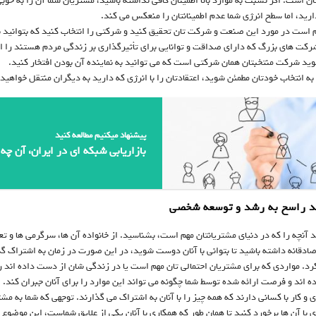
ان است. اگر نسبت به موارد بالا اطمینان کافی نداشته باشید، مشتریان شما آن را به خوب
رید، اما سطح انرژی شما عدم اطمینانتان را منعکس می کند.
م است در مورد این صنعت و شرکت تان تحقیق کنید و شرکتی را انتخاب کنید که بتوانید با 
شرکت های بزرگ که دارای صداقت و توانایی برای تأثیرگذاری بر زندگی مردم هستند را 
ید شرکت منتخبتان همان شرکتی است که می توانید به نماینده آن بودن افتخار کنید.
به انتخاب خودتان مطمئن شوید، اعتقادتان را با انرژی که دارید به دیگران منتقل خواهید 
پیشنهاد میکنیم مطالعه کنید
بازاریابی شبکه ای در ایران، آن چه
 آنچه را که در دنیای مشتریانتان مهم است، بشناسید. از خانواده آن ها، سرگرمی ها و ت
صادقانه داشته باشید تا بتوانی با آنان دوست شوید، در این صورت در زمان به اشتراک گذا
رد. مواردی که برای مشتریان احتمالی تان مهم است یا در زندگی شان از دست داده اند ر
اند و فرصت ارائه شده توسط شما چگونه می تواند این موارد را برای آنان جبران کند. صاد
 و کار با کسانی دارند که همه چیز را با آنان به اشتراک می گذارند. توجهی که شما به مش
ی با آن ها برخورد کنید تا همان طور که همکاری با آنان یکی از علایق شماست، این موضوع 