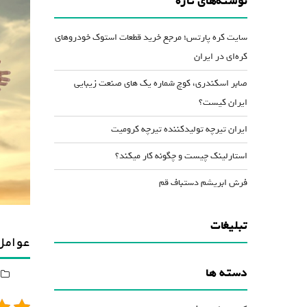
نوشته‌های تازه
کاهش
صدا
سایت کره پارتس؛ مرجع خرید قطعات استوک خودروهای
از
کره‌ای در ایران
کلیدهای
صابر اسکندری، کوچ شماره یک های صنعت زیبایی
بالا
ایران کیست؟
و
پایین
ایران تیرچه تولیدکننده تیرچه کرومیت
استفاده
استارلینک چیست و چگونه کار میکند؟
کنید.
فرش ابریشم دستباف قم
تبلیغات
عوامل
دسته ها