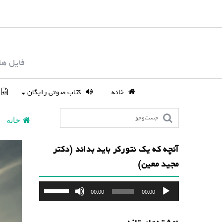
S
k
i
p
فایل ها
t
o
c
خانه
کتاب صوتی رایگان
o
n
خانه
t
e
آنچه که یک نتورکر باید بداند (دکتر
n
مجید معین)
t
پخش‌کننده
برای
00:00
00:00
صوت
افزایش
یا