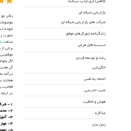
کلاهبرداری جذب سرمایه
بازاریابی شبکه ای
دکتر جو ر
شرکت های بازاریابی شبکه ای
موضوعاتی
نموده است که در آن ۵ عنصر 
زندگینامه نتورکرهای موفق
صورت زیر
صنعت
با
دسیسه های هرمی
برخی از ب
موفقیتی 
رشد و توسعه فردی
اگر بخواه
انگیزشی
آن هاست ر
درآمد ما
اعتماد به نفس
همانند س
فعالیت ب
مثبت اندیشی
در اینجا ۵ عنصر کلیدی را ذکر می کنم که توجه به آن ها احتمال دست یابی به موفقیت را در شما افزایش خواهد داد. این عناصر شامل:
هوش و خلاقیت
۱- شرکت
۲- محصولات با تقاضای بالا؛
مذاکره
۳- آموزش مؤثر، ساختار حمایتی و سیستم های بجا؛
۴- مهارت عضوگیری و توانایی ایجاد ارزش برای مشتریان احتمالی؛
زبان بدن
۵- تعهد راسخ به رشد فردی.