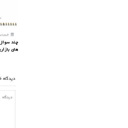
ش
ت
ه
فروردین 27, 8
چند سوال 
های بازار
دیدگاه خ