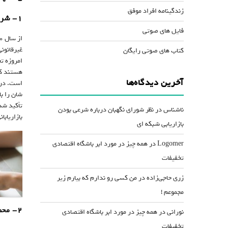
زندگینامه افراد موفق
۱- شرکت
فایل های صوتی
از سال ۱۹۵۰، مجموعه ای از قوانین و مقررات خاص توسط محاکم قضایی به تصویب رسیده است تا شرکت های
غیرقانون
کتاب های صوتی رایگان
امروزه تخم
هستند که
آخرین دیدگاه‌ها
است. در 
شان را با
تأکید شد
ناشناس
در
نظر شورای نگهبان درباره شرعی بودن
بازاریاب
بازاریابی شبکه ای
Logomer
در
همه چیز در مورد ابر باشگاه اقتصادی
تخفیفات
زری حاجی‌زاده
در
من کسی رو ندارم که بیارم زیر
مجموعم !
۲- محصولات پرتقاضا
نورانی
در
همه چیز در مورد ابر باشگاه اقتصادی
تخفیفات