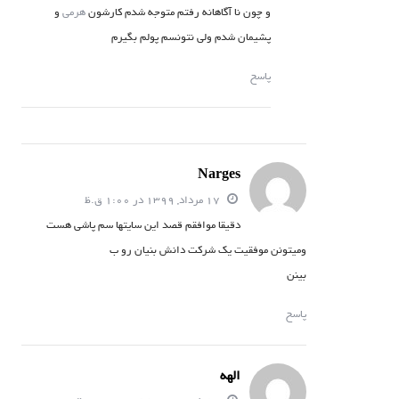
و چون نا آگاهانه رفتم متوجه شدم کارشون
هرمی
و
پشیمان شدم ولی نتونسم پولم بگیرم
پاسخ
Narges
17 مرداد, 1399 در 1:00 ق.ظ
دقیقا موافقم قصد این سایتها سم پاشی هست
ومیتونن موفقیت یک شرکت دانش بنیان رو ب
بینن
پاسخ
الهه