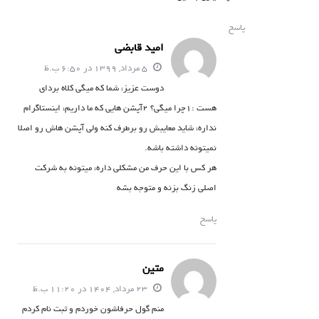
پاسخ
امید قابضی
5 مرداد, 1399 در 6:50 ب.ظ
دوست عزیز، شما که میگی کلاه بردای
هست :1چرا میگی؟ 2آپشن هایی که ما داریم، اینستاگرام
نداره، شاید معایبش رو برطرف کنه ولی آپشن هاش رو اصلا
نمیتونه داشته باشه.
هر کس با این حرف من مشکلی داره، میتونه به شرکت
اصلی زنگ بزنه و متوجه بشه
پاسخ
متین
23 مرداد, 1404 در 11:20 ب.ظ
منم گول حرفاشون خوردم و ثبت نام کردم