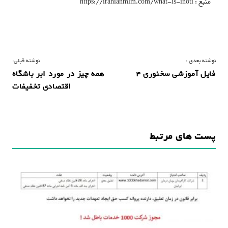
منبع : https://iranianmlm.com/what-is-inoti
ر
نوشته بعدی :
نوشته قبلی:
فایل آموزشى سخنورى ۴
همه چیز در مورد ابر باشگاه
ا
اقتصادی تخفیفات
ه
ب
ر
پست های مرتبط
ی
ن
و
ش
ت
ه