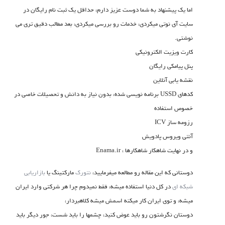
اما یک پیشنهاد به شما دوست عزیز دارم، حداقل یک ثبت نام رایگان در
ت
سایت آی نوتی میکردی، خدمات رو بررسی میکردی، بعد مطالب دقیق تری می
نوشتی.
کارت ویزیت الکترونیکی
پنل پیامکی رایگان
نقشه یابی آنلاین
کدهای USSD برنامه نویسی شده، بدون نیاز به دانش و تحصیلات خاصی در
خصوص استفاده
رزومه ساز ICV
آنتی ویروس پادویش
و در نهایت شاهکار شاهکارها ، Enama.ir
دوستانی که این مقاله رو مطالعه میفرمایید،
نتورک
مارکتینگ یا
بازاریابی
شبکه ای
در کل دنیا استفاده میشه، فقط نمیدوم چرا هر شرکتی وارد ایران
میشه، و توی ایران کار میکنه اسمش میشه کلاهبردار،
دوستان نگرشتون رو باید عوض کنید، چشمها را باید شست، جور دیگر باید