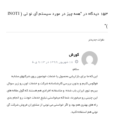
153 دیدگاه در “همه چیز در مورد سیستم آی نو تی ( INOTI
)”
ن
نظرات جدیدتر
ا
کورش
و
18 شهریور, 1399 در 9:13 ق.ظ
ب
سلام،
ر
این که ما برای بازاریابی محصول یا خدمات خودمون روی شرکتهای مشابه
ی
فوکوس کنیم و بدون بررسی کارشناسانه شرکت و خدمات اون رو زیر سوال
ن
ببریم، توی ایران باب شده؛ و متاسفانه افرادی هم هستند که گول مقاله های
ظ
این چنینی رو میخورند، شما که میخواستی تبلیغ خدمات خودت رو انجام بدی
ر
راه های بهتری هم بود و اگر خواستی می تونی از مشاوران فروش شرکت آی
نوتی هم استفاده کنید.
ا