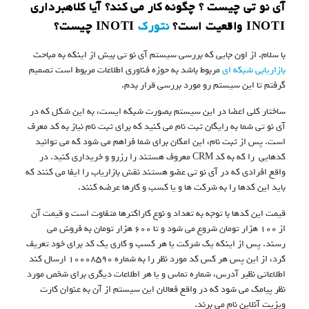
آی نو تی چیست ؟ چگونه کار می کند؟ آیا کلاهبرداری
INOTI واقعیت است؟
نتورک
INOTI چیست؟
با سلام. از اون جایی که بررسی سیستم آی نو تی بیش از اینکه به مباحث
بازاریابی شبکه ای
مربوط باشد به حوزه فناوری اطلاعات مربوط است تصمیم
گرفتم تا این سیستم رو مورد بررسی قرار بدم.
ساختار کلی اعضا در این سیستم بصورت شبکه ایست، به این شکل که در
آی نو تی شما به رایگان ثبت نام می کنید که برای ثبت نام نیاز به کد معرف
است. پس از ثبت نام، این امکان برای شما فراهم می شود که می توانید
کدهایی را که به کد CRM معروف هستند را رزرو و خریداری کنید. در
واقع افرادی که در آی نو تی عضو هستند نقش بازاریاب را ایفا می کنند که
باید این کدها را به شرکت ها و یا کسب و کارها عرضه کنند.
قیمت این کدها با توجه به تعداد و نوع کاراکترها متفاوت است و قیمت آن
از ۱۰۰ هزار تومان شروع می شود و تا ۶۰۰ هزار تومان به فروش می
رسند. پس از اینکه یک شرکت یا هر کسب و کاری یک کد برای خود تعریف
کرد، از این پس هر کس کد مورد نظر را به شماره ۱۰۰۰۸۵۹۰ ارسال کند
اطلاعاتی نظیر آدرس، شماره تماس و یا هر اطلاعات دیگری برای شخص مورد
نظر پیامک می شود که در واقع فعالان این سیستم از آن به عنوان کارت
ویزیت آنلاین نام می برند.