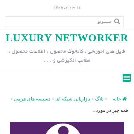
S
16 مرداد, 1405
k
i
p
LUXURY NETWORKER
t
o
فایل های اموزشی ، کاتالوگ محصول ، اطلاعات محصول ،
c
مطالب انگیزشی و . . .
o
n
t
e
n
خانه
>
بلاگ
>
بازاریابی شبکه ای
>
دسیسه های هرمی
>
t
همه چیز در مورد...