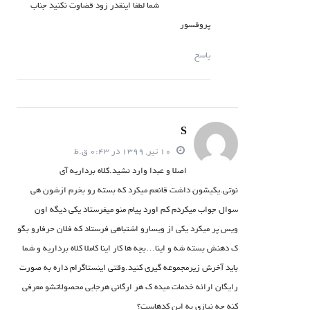
شما لطفا اینقدر زود قضاوت نکنید جناب
پروفسور
پاسخ
S
10 تیر, 1399 در 0:43 ق.ظ
اصلا و عبدا وارد نشید.کلاه برداریه آی
نوتی.یکیشون داشت قانعم میکرد که بسته رو بخرم ازشون هی
سوال جواب میکردم کم اورد پیام منو میفرستاد یکی دیگه اون
ویس پر میکرد یکی از ویسارو اشتباهی فرستاد که فلان حرفارو بگو
ک دهنش بسته شه و اینا…بچه ها کار اینا کاملا کلاه برداریه و شما
باید آخرش زیرمجموعه گیری کنید.وقتی اینستاگرام داره به صورت
رایگان ارائه خدمات میده ک هر ارگانی هرجایی محصولاتشو معرفی
کنه چه نیازی به این کدهاست؟