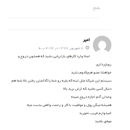
پاسخ
امیر
8 شهریور, 1399 در 4:24 ب.ظ
اصلا وارد کارهای بازاریابی نشید که همشون دروغ و
رویاپردازی
خواهشا عضو هیچکدوم نشید
سیستم این شرکتا مثل اینه که بقیه رو شما پا گذاشتن رفتن بالا شما هم
دنبال کسی باشید که ازش برید بالا
وجدان آدم اجازه دروغ نمیده
همیشه میگن پول و موفقیت با کار و زحمت واقعی بدست میاد
امیدوارم فریب نخورید
موفق باشید