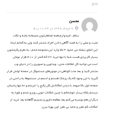
پاسخ
محسن
9 خرداد, 1399 در 10:23 ب.ظ
سلام ، امیدوارم همه نقدهایشون منصفانه باشه و نکات
مثبت و منفی را به قصد آگاهی دادن افراد منتشر کنند ولی به گمانم اینحا
این اتفاق نیفتاد من حدود 3 ماه وارد این مجموعه شدم ، به نظرم پکیجشون
بسیار کاربردی هست شما با تنها خرید icv که کمتر از 400 هزار تومان
است می توانید کل اطلاعات متنی ، ویدئویی و تصویری را در دنیای وب
منتشر کنید و بعد مدت کوتاهی در موتورهای جستجوگر در صفحه اولش قرار
گیرید با این وجود که یک پزشک هستم و اسمم در جستجوها به راحتی در
صفحه اول بالا میومد با دیدن امکاناتش کل پکیج را خریدم و نه تنها پشیمان
نیستم بلکه بیسار خوشحالم با چنین امکانات خوبی روبرو شدم و قویا به
دیگران هم توصیه می کنم بعد مطالعه دقیق و تصمیم آگاهانه بعد خرید از
امکانات کم نظیر و شاید بی نظیر اون بهره ببرن