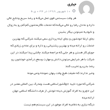
جباری
10 شهریور, 1399 در 0:34 ق.ظ
هر وقت سیستمی قوی عمل می‌کنه و رشد سریع ونتایج عالی
داره و نه دل رقبا رو خالی می‌کنه که خدمات ناکارمدشون کم کم رو به زوال
و نابودیه نمیتونن بیکار بشینن
بجای ارتقا خودشون و بجای ایده پردازی سعی میکنند شرکتی که بهترین
خدمات رو ارائه میده و بهترین پشتیبانی رو داره و برای عده ی زیادی که
جویای کار هستن و هر جایی که مراجعه میکنند چالشی پیدا میکنند در این
شرکت با هر شرایطی میتونن دانش و مهارت وسطح درأمدی خودشون رو
رشد بدن،رو تخریب کنند
وخبر ندارند که حقیقت هیچ وقت پنهان نمونده ونمی مونه
شرکتی که مورد تایید ۵۷کشوراسلامی هست ومدرک بین المللی معتبر در
این ۵۷رو به افراد آموزش دیده خودش از طرف دانشگاه اسلامی جهان
ارائه میده
دیگه نیازی به دفاعیه افراد موفق در این سیستم هم نیست