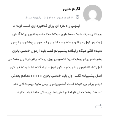
اکرم مایی
2 فروردین, 1402 در 9:58 ب.ظ
آینوتی راه تازه ای برای کلاهبرداری است اونم با
پیچاندن حرف شیک حقه بازی میکنه خدا به جونشون بزنه آدمای
زودباور گول حرفا و وعده وعیداشون را میخورن پولشون را پس
نمیده الکی میگه رایگانه پشتیبانم گفت باید ازمون خدمتی بخری
پشیمانم برام بیفایده بود افسوس پول ریختم زهرمارشون بشه من
گول تبلیغاتشون راخوردم میگن اموزشا رایگانه اما شهینه فولادی
اصل پشتیبانم گفت اول باید خدمتی بخری 800000دادم بعدش
دیدم برام بی فایده است گفتم پولم را پس بدید بهم ندادن دلم
غصه دارشد خیلی ناراحتم کاش اطلاع رسانی بشه ثواب داره
پاسخ