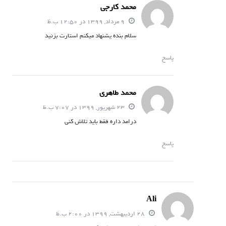
محمد کارجی
9 مرداد, 1399 در 12:50 ب.ظ
سلام بنده ‌یشنهاد میکنم استارت بزنید
پاسخ
محمد طاهری
23 شهریور, 1399 در 7:07 ب.ظ
درامد داره فقط باید تلاش کنی
پاسخ
Ali
28 اردیبهشت, 1399 در 2:00 ب.ظ