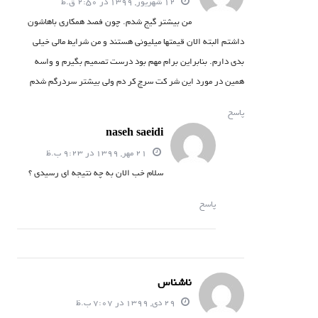
12 شهریور, 1399 در 2:50 ق.ظ
من بیشتر گیج شدم. چون فصد همکاری باهاشون
داشتم البته الان قیمتها میلیونی هستند و من شرایط مالی خیلی
بدی دارم. بنابراین برام مهم بود درست تصمیم بگیرم و واسه
همین در مورد این شر کت سرچ کر دم ولی بیشتر سردرگم شدم
پاسخ
naseh saeidi
21 مهر, 1399 در 9:23 ب.ظ
سلام خب الان به چه نتیجه ای رسیدی ؟
پاسخ
ناشناس
29 دی, 1399 در 7:07 ب.ظ