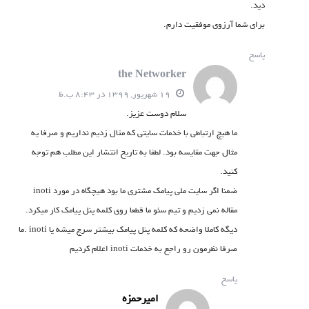
دید.
برای شما آرزوی موفقیت دارم.
پاسخ
the Networker
19 شهریور, 1399 در 8:43 ب.ظ
سلام دوست عزیز.
ما هیچ ارتباطی با خدمات سایتی که مثال زدیم نداریم و صرفا یه
مثال جهت مقایسه بود. لطفا به تاریخ انتشار این مطلب هم توجه
کنید.
ضمنا اگر سایت ملی پیامک مشتری ما بود هیچگاه در مورد inoti
مقاله نمی زدیم و تیم سئو ما قطعا روی کلمه پنل پیامک کار میکرد.
دیگه کاملا واضحه که کلمه پنل پیامک بیشتر سرچ میشه یا inoti .ما
صرفا نظرمون رو راجع به خدمات inoti اعلام کردیم
پاسخ
امیرحمزه