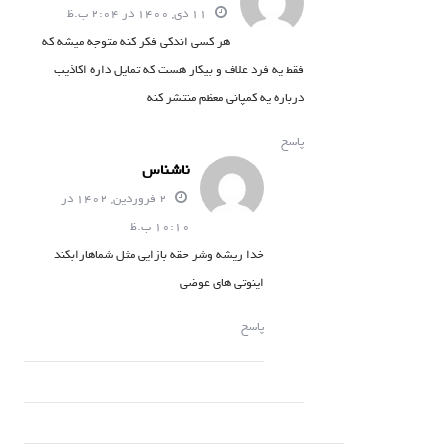
11 دی, 1400 در 2:04 ب.ظ
هر کسی اندکی فکر کنه متوجه میشه که
فقط یه فرد علاف و بیکار هست که تمایل داره اکاذیب
درباره یه کمپانی معظم منتشر کنه
پاسخ
ناشناس
2 فروردین, 1402 در
10:10 ب.ظ
خدا ریشه وشر حقه بازایی مثل شماهارابکند
اینوتی های عوضی
پاسخ