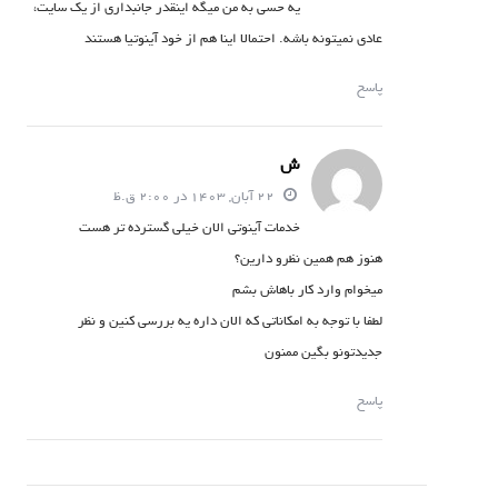
یه حسی به من میگه اینقدر جانبداری از یک سایت،
عادی نمیتونه باشه. احتمالا اینا هم از خود آینوتیا هستند
پاسخ
ش
22 آبان, 1403 در 2:00 ق.ظ
خدمات آینوتی الان خیلی گسترده تر هست
هنوز هم همین نظرو دارین؟
میخوام وارد کار باهاش بشم
لطفا با توجه به امکاناتی که الان داره یه بررسی کنین و نظر
جدیدتونو بگین ممنون
پاسخ