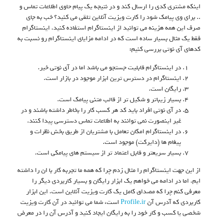
اینکه مشتری کدی را ارسال کند و در نتیجه یک پیام حاوی اطلاعات تماس و
.. برای وی پیامک شود را کارت ویزیت آنلاین تلقی می کنید؟ خب به جای
صرف این همه هزینه می توانید از اینستاگرام استفاده کنید. اینستاگرام
فقط یک مثال بسیار ساده است که در ادامه مزایای اینستاگرام رو نسبت به
کدهای آی نوتی بررسی کنیم:
در اینستاگرام قابلیت جستجو می باشد اما در آی نوتی خیر.
اینستاگرام در دسترس ترین ابزار موجود در بازار است.
رایگان است.
بسیار زیباتر و شکیل تر از قالب متنی پیامک است.
در آی نوتی افراد باید کد هر کسب کار را بخاطر داشته باشند و در
غیر اینصورت نمی توانند به اطلاعات تماس دسترسی پیدا کنند.
در اینستاگرام امکان تعامل با مشتریان از طریق بخش نظرات و
پیغام ها (دایرکت) موجود است.
بسیار سریعتر و قابل اعتماد تر از سیستم های پیامکی است.
از این جهت اینستاگرام را مثال زدم چرا که همه ما تجربه کار با ان را داشته
ایم. اما در ادامه می خواهم یک ابزار رایگان و بسیار کاربردی دیگر را
معرفی کنم چرا که مصداق کامل یک کارت ویزیت آنلاین است. این ابزار
کاربردی که آدرس آن
Profile.ir
است، شما می توانید در آن کارت ویزیت
شخصی یا کسب و کار خود را به رایگان ایجاد کنید و آدرس آن را در معرض