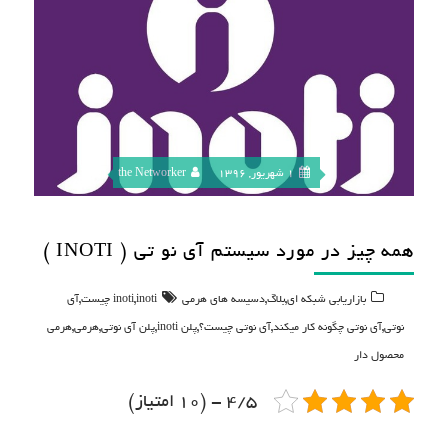
1 شهریور, 1396
the Networker
همه چیز در مورد سیستم آی نو تی ( INOTI )
,
,
,
,
بازاریابی شبکه ای
بلاگ
دسیسه های هرمی
inoti چیست
inoti
آی
,
,
,
,
,
,
نوتی
آی نوتی چگونه کار میکند
آی نوتی چیست؟
پلن inoti
پلن آی نوتی
هرمی
هرمی
محصول دار
4/5 - (10 امتیاز)