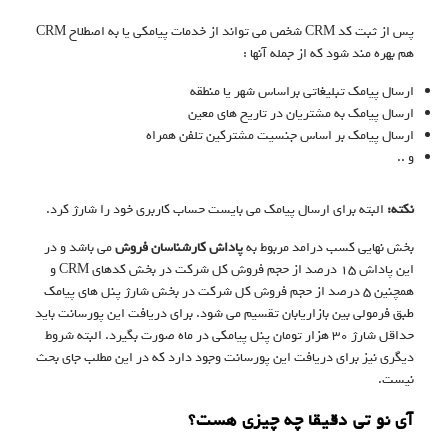
پس از ثبت کد CRM شخص می تواند از خدمات پیامکی یا به اصطلاح CRM
هم بهره مند شود که از جمله آنها :
ارسال پیامک تبلیغاتی براساس شهر یا منطقه
ارسال پیامک به مشتریان در تاریخ های معین
ارسال پیامک بر اساس جنسیت مشترکین تلفن همراه
و ..
نکته:
البته برای ارسال پیامک می بایست حساب کاربری خود را شارژ کرد.
بخش نهایی کسب درامد مربوط به
پاداش کارشناسان فروش
می باشد و در
این پاداش ۱۵ درصد از حجم فروش کل شرکت در بخش کدهای CRM و
همچنین ۵ درصد از حجم فروش کل شرکت در بخش شارژ پنل های پیامک
طبق فرمولی بین بازاریابان تقسیم می شود. برای دریافت این پورسانت باید
حداقل شارژ ۳۰ هزار تومان پنل پیامکی در ماه صورت بگیرد. البته شروط
دیگری نیز برای دریافت این پورسانت وجود دارد که در این مطلب جای بحث
نیست.
آی نو تی دقیقا چه چیزی هست؟