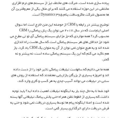
پیاده سازی شده است. شرکت های مختلف نیز از سیستم های نرم افزاری
مختلفی در این حوزه استفاده می کنند که برای مثال یکی از معروفترین آن
ها محصول شرکت ماکروسافت بنام Dynamics 365 است.
توضیح بیشتر در رابطه با CRM از حوصله این متن خارج است اما سوال
اصلی اینجاست که در سال ۲۰۱۷ می توان یک پنل پیامکی را CRM
محسوب کرد؟ همه مواردی که جز مزایای سیستم پیامکی آی نو تی مطرح می
شود جز حداقل های هر سیستم پیامکی است که سال هاست راه اندازی
شده اند و به هیچ عنوان نمی توان از آن به عنوان یک CRM یاد کرد. باز
هم تاکید می کنم که این یک سیستم پیامکی ساده است، نه بیشتر و نه
کمتر.
همه ما می دانیم که سالهاست تبلیغات پیامکی تاثیر خود را از دست داده
اند و امروزه بسیاری از بزرگان بازاریابی معتقدند که استفاده از روش های
سنتی در تبلیغات می تواند آسیب جدی به هر کسب و کاری وارد کند.
خود شما تا به حال چند بار به اینگونه تبلیغات اهمیت داده اید؟ باید توجه
داشت که بسیاری از خطوط تلفن همراه حتی بخش پیامک تبلیغاتی آنها بسته
شده است و اصلا اینگونه پیام ها توسط بسیاری دریافت نمی شود و حتی به
فرض دریافت دارای اثرگذاری بسیار کمی است.