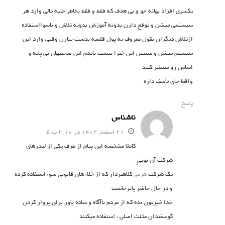
یکسری افراد بهانه جو و بی هدف که فقط و فقط بخاطر جنبه مالی وارد هر
سیستمی میشن و توقع دارن بدونه آموزش بدونه تلاش و باسوااستفاده
ازتلاش دیگران بقول معروف به پول قلمبه بدست بیارن وقتی وارد این
سیستم میشن و میبینن این خبرا نیست بایدم این صحبتهای بی پایه و
اساس رو منتشر کنند
واقعا جای تأسف داره
پاسخ
ناشناس
21 اسفند, 1402 در 2:10 ب.ظ
کاملا مشخصه این پیام از طرف یکی از لیدرهای
شرکت آی نوتیِ
یک شرکت
هرمی
کلاهبردار که از خلاء های قانونی سوء استفاده کرده
و در حال حاضر پابرجاست
خدا خیرتون نده که از مردم ناآگاه و ساده باور برای پروار کردن
گوسفندان مثلث اصلی ، استفاده میکنند