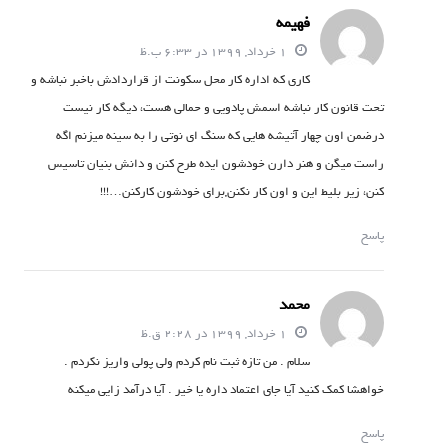
فهیمه
1 خرداد, 1399 در 6:33 ب.ظ
کاری که اداره کار محل سکونت از قراردادش باخبر نباشه و
تحت قانون کار نباشه اسمش پادویی و حمالی هست، دیگه کار نیست
درضمن اون چهار آتیشه هایی که سنگ ای نوتی را به سینه میزنم اگه
راست میگن و هنر دارن خودشون ایده طرح کنن و دانش بنیان تاسیس
کنن، زیر بلیط این و اون کار نکنن,برای خودشون کارکنن…!!!
پاسخ
محمد
1 خرداد, 1399 در 2:28 ق.ظ
سلام . من تازه ثبت نام کردم ولی پولی واریز نکردم .
خواهشا کمک کنید آیا جای اعتماد داره یا خیر . آیا درآمد زایی میکنه
پاسخ