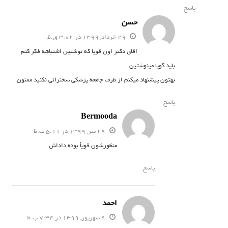
پاسخ
حسن
29 خرداد, 1399 در 3:02 ق.ظ
اقای دکتر اون قویا که نوشتین اشتباهه فکر کنم
باید گویا مینوشتین
بهتون پیشنهاد میکنم از طرف جامعه پزشکی سخنرانی نکنید ممنون
پاسخ
Bermooda
29 تیر, 1399 در 5:11 ب.ظ
منظورشون قویاً بوده داداش
پاسخ
احمد
9 شهریور, 1399 در 7:34 ب.ظ