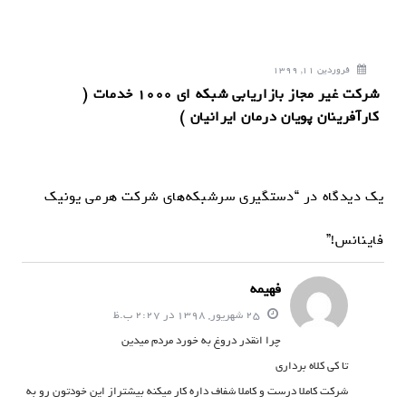
فروردین 11, 1399
شرکت غیر مجاز بازاریابی شبکه ای 1000 خدمات (
کارآفرینان پویان درمان ایرانیان )
یک دیدگاه در “دستگیری سرشبکه‌های شرکت هرمی یونیک
فاینانس!”
فهیمه
25 شهریور, 1398 در 2:27 ب.ظ
چرا انقدر دروغ به خورد مردم میدین
تا کی کلاه برداری
شرکت کاملا درست و کاملا شفاف داره کار میکنه بیشتراز این خودتون رو به