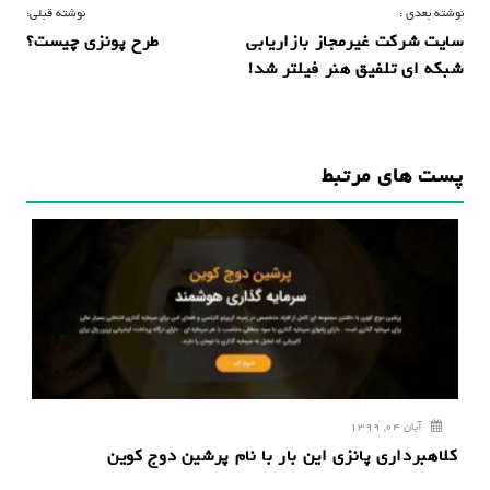
ر
نوشته بعدی :
نوشته قبلی:
سایت شرکت غیرمجاز بازاریابی
طرح پونزی چیست؟
ا
شبکه ای تلفیق هنر فیلتر شد!
ه
ب
ر
پست های مرتبط
ی
ن
و
ش
ت
ه
آبان 04, 1399
کلاهبرداری پانزی این بار با نام پرشین دوج کوین