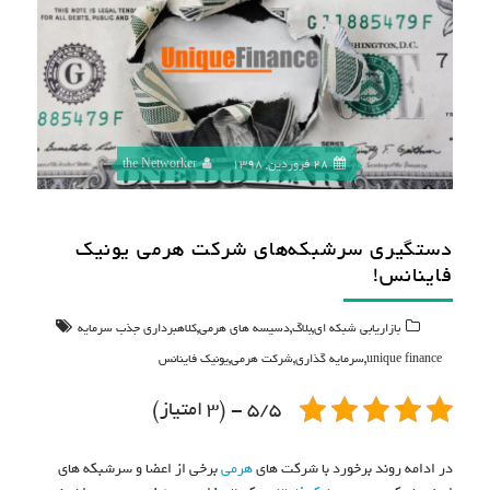
28 فروردین, 1398
the Networker
دستگیری سرشبکه‌های شرکت هرمی یونیک
فاینانس!
,
,
,
بازاریابی شبکه ای
بلاگ
دسیسه های هرمی
کلاهبرداری جذب سرمایه
,
,
,
unique finance
سرمایه گذاری
شرکت هرمی
یونیک فاینانس
5/5 - (3 امتیاز)
در ادامه روند برخورد با شرکت های
هرمی
برخی از اعضا و سرشبکه های