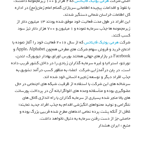
اصلی شرکت
هرمی
یونیک فاینانس
که ۲ هزار و ۱۰۰ زیرمجموعه داشتند،
با نفوذ و اقدامات پیچیده اطلاعاتی سربازان گمنام امام زمان(عج) در اداره
کل اطلاعات خراسان شمالی دستگیر شدند.
این افراد در طول مدت فعالیت خود موفق شده بودند ۱۳ میلیون دلار از
زیرمجموعه ها جذب سرمایه نموده و ۱ میلیون و ۷۰۰ هزار دلار نیز سود
کسب کنند.
شرکت
هرمی
یونیک فاینانس
که از سال ۲۰۱۶ فعالیت خود را آغاز نموده با
ادعای خرید و فروش سهام شرکت های مطرحی همچون Apple، Alphabet و
Facebook در بازارهای جهانی همانند بورس اوراق بهادار نیویورک، لندن،
تورنتو، استرالیا و غیره سرمایه گذاران زیادی را در داخل کشور فریب داده
است. در پلن درآمدزایی شرکت اعضاء به منظور کسب درآمد تشویق به
جذب افراد دیگر و توسعه زنجیره انسانی خود شده اند.
سرشاخه های این شرکت با استفاده از ظرفیت شبکه های اجتماعی در حال
عضوگیری بوده و متأسفانه وعده های اغواگرایانه آن در پرداخت پورسانت
های بالا منجر شده بسیاری از سرمایه گذاران با راه اندازی کانال های
تلگرامی و تولید محتواهای انگیزشی اقدام به جذب افراد جدید نمایند؛
غافل از آنکه پشت پرده تمامی ادعاهای مطرح شده فریبی بزرگ بوده و
حاصلی جز از دست رفتن سرمایه به دنبال نخواهد داشت.
منبع : ایران هشدار