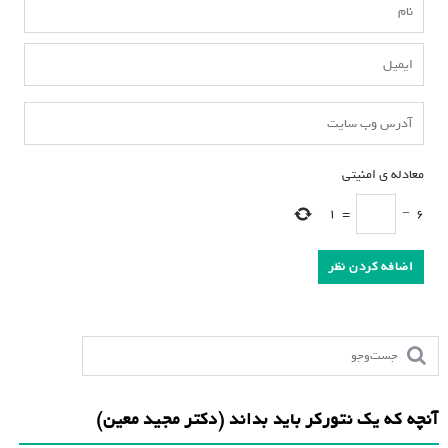
معادله ی امنیتی
*
1
=
−
6
آنچه که یک نتورکر باید بداند (دکتر مجید معین)