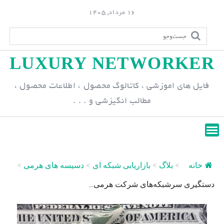
S
16 مرداد, 1405
k
i
p
LUXURY NETWORKER
t
o
فایل های اموزشی ، کاتالوگ محصول ، اطلاعات محصول ،
c
مطالب انگیزشی و . . .
o
n
t
e
n
خانه
>
بلاگ
>
بازاریابی شبکه ای
>
دسیسه های هرمی
>
t
دستگیری سرشبکه‌های شرکت هرمی...