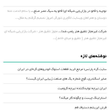
توجیه یا فالو در بازاریابی شبکه ای! فالو به سبک عصر صنع...
با سلام خدمت شما
دوستان و همراهان وبسایت لاکچری نتورکر.امروز تصمیم گرفتم یه مقال...
شرکت غیرمجاز تلفیق هنر پلمپ شد!...
مجوز تلفیق هنر : شرکت بازاریابی شبکه ای
غیرمجاز تلفیق هنر ( تلفیق و مینای خاتم )...
نوشته‌های تازه
سایت کره پارتس؛ مرجع خرید قطعات استوک خودروهای کره‌ای در ایران
صابر اسکندری، کوچ شماره یک های صنعت زیبایی ایران کیست؟
ایران تیرچه تولیدکننده تیرچه کرومیت
استارلینک چیست و چگونه کار میکند؟
فرش ابریشم دستباف قم