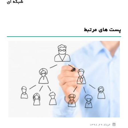
شبکه ای
ه
ب
ر
پست های مرتبط
ی
ن
و
ش
ت
ه
خرداد 29, 1398