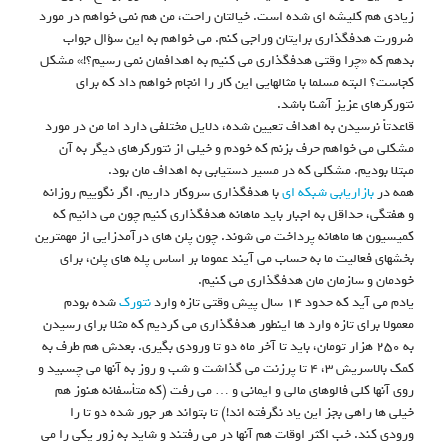
زیادی هم کلیشه ای شده است. خیالتان راحت، من هم نمی خواهم در مورد
ضرورت هدفگذاری برایتان وراجی کنم. می خواهم به این سؤال جواب
بدهم که «چرا وقتی هدفگذاری می کنیم به اهدافمان نمی رسیم؟!» مشکل
کجاست؟ البته مسلما با مثالهایی این کار را انجام خواهم داد که برای
نتورکرهای عزیز آشنا باشد.
قاعدتاً نرسیدن به اهداف تعیین شده، دلایل مختلفی دارد اما من در مورد
مشکلی می خواهم حرف بزنم که خودم و خیلی از نتورکرهای دیگر به آن
مبتلا بودیم. مشکلی که در مسیر دستیابی به اهداف مان بود.
همه در
بازاریابی شبکه ای
با هدفگذاری سروکار داریم. اگر نگوییم روزانه
و هفتگی، حداقل به اجبار باید ماهانه هدفگذاری کنیم چون می دانیم که
کمیسیون ها ماهانه پرداخت می شوند. چون پلن های درآمدزایی از مهمترین
بخشهای فعالیت ما به حساب می آیند عموما بر اساس پله های پلن، برای
خودمان و سازمان مان هدفگذاری می کنیم.
یادم می آید که حدود ۱۴ سال پیش وقتی تازه وارد
نتورک
شده بودم
معمولا برای تازه وارد ها اینطور هدفگذاری می کردیم که مثلا برای رسیدن
به ۲۵۰ هزار تومان، باید تا آخر ماه دو تا ورودی بگیری. بعدش هم طرف به
کمک بالاسریش ۳، ۴ تا پرزنت می گذاشت و شب و روز به آنها می چسبید و
روی آنها کلی فالوهای مالی و ایمانی و … می رفت (که متأسفانه هنوز هم
خیلی ها راهی بجز این یاد نگرفته اند!) تا بتواند هر جور شده دو تا را
ورودی کند. خب اکثر اوقات هم آنها در می رفتند و شاید به زور یکی را می