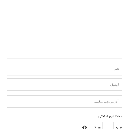
معادله ی امنیتی
*
12
=
×
3