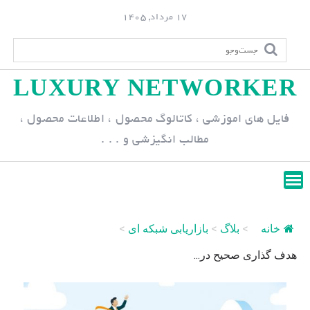
S
17 مرداد, 1405
k
i
p
LUXURY NETWORKER
t
o
فایل های اموزشی ، کاتالوگ محصول ، اطلاعات محصول ،
c
مطالب انگیزشی و . . .
o
n
t
e
n
خانه
>
بلاگ
>
بازاریابی شبکه ای
>
t
هدف گذاری صحیح در...