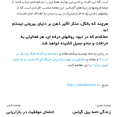
است که این افراد براحتی می توانند همه چیز را به خودشان جذب کنند از
جمله فروشها و رتبه های آنچنانی. این مقاله مناسب افرادی است که از
روشهای زمینی (و نه فرازمینی!) در پی رسیدن به اهداف شان هستند.
هرچند که بالکل، منکر تأثیر ذهن بر دنیای بیرونی نیستم
اما
معتقدم که در نبود روشهای حرفه ای، هر فعالیتی به
خرافات و جادو جمبل کشیده خواهد شد.
در پایان به شما توصیه میکنم مقاله ی
تیم شما به کدام طرف نزدیک تر
است؟!
و مقاله ی
حقایقی در مورد بازاریابی شبکه ای که شاید به مزاجتان
خوش نیاید !
را نیز مطالعه کنید .
منبع :
http://mlmdirector.ir
ر
نوشته بعدی :
نوشته قبلی:
زندگی نامه بیل گیتس
احتمال موفقیت در بازاریابی
ا