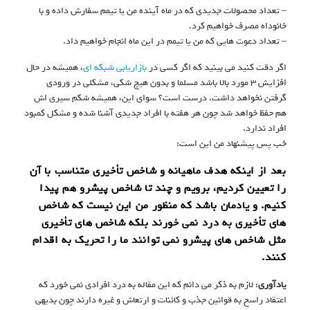
– تعداد محصولات جدیدی که در ماه آینده من یا تیمم سفارش داده و با
خانوداه مصرف خواهیم کرد.
– تعداد دعوت هایی که من یا تیمم در این ماه انجام خواهیم داد.
اگر دقت کنید می بینید که اگر کسی در
بازاریابی شبکه ای
، همیشه در حال
افزایش ۳ مورد بالا باشد مسلما و بدون هیچ شکی، مشکلی در ورودی
گرفتن نخواهد داشت. درست است؟ سوای این، همیشه شکم سیری اش
هم حفظ خواهد شد چون هر هفته با افراد جدیدی آشنا شده و مشکل کمبود
افراد ندارد.
خب پس پیشنهاد من این است:
بعد از اینکه هدف ماهیانه و شاخص تأخیری متناسب با آن
را تعیین کردیم، برویم و چند تا شاخص پیشرو هم پیدا
کنیم. و یادمان باشد که منظور من این نیست که شاخص
های تأخیری به درد نمی خورند بلکه شاخص های تأخیری
مثل شاخص های پیشرو نمی توانند ما را تحریک به اقدام
کنند.
یادآوری
: لازم به ذکر می دانم که این مقاله به درد افرادی نمی خورد که
اعتقاد راسخ به قوانین جذب و کائنات و ارتعاش و غیره دارند چون بدیهی