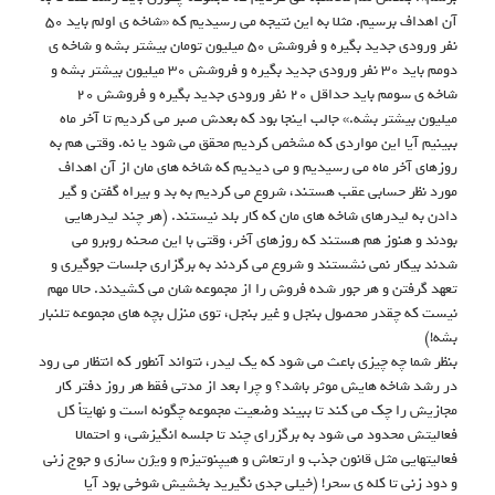
آن اهداف برسیم. مثلا به این نتیجه می رسیدیم که «شاخه ی اولم باید ۵۰
نفر ورودی جدید بگیره و فروشش ۵۰ میلیون تومان بیشتر بشه و شاخه ی
دومم باید ۳۰ نفر ورودی جدید بگیره و فروشش ۳۰ میلیون بیشتر بشه و
شاخه ی سومم باید حداقل ۲۰ نفر ورودی جدید بگیره و فروشش ۲۰
میلیون بیشتر بشه.» جالب اینجا بود که بعدش صبر می کردیم تا آخر ماه
ببینیم آیا این مواردی که مشخص کردیم محقق می شود یا نه. وقتی هم به
روزهای آخر ماه می رسیدیم و می دیدیم که شاخه های مان از آن اهداف
مورد نظر حسابی عقب هستند، شروع می کردیم به بد و بیراه گفتن و گیر
دادن به لیدرهای شاخه های مان که کار بلد نیستند. (هر چند لیدرهایی
بودند و هنوز هم هستند که روزهای آخر، وقتی با این صحنه روبرو می
شدند بیکار نمی نشستند و شروع می کردند به برگزاری جلسات جوگیری و
تعهد گرفتن و هر جور شده فروش را از مجموعه شان می کشیدند. حالا مهم
نیست که چقدر محصول بنجل و غیر بنجل، توی منزل بچه های مجموعه تلنبار
بشه!)
بنظر شما چه چیزی باعث می شود که یک لیدر، نتواند آنطور که انتظار می رود
در رشد شاخه هایش موثر باشد؟ و چرا بعد از مدتی فقط هر روز دفتر کار
مجازیش را چک می کند تا ببیند وضعیت مجموعه چگونه است و نهایتاً کل
فعالیتش محدود می شود به برگزرای چند تا جلسه انگیزشی، و احتمالا
فعالیتهایی مثل قانون جذب و ارتعاش و هیپنوتیزم و ویژن سازی و جوج زنی
و دود زنی تا کله ی سحر! (خیلی جدی نگیرید بخشیش شوخی بود آیا