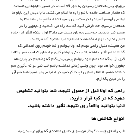
برویم. پس هدفمان رسیدن به شهر قم است. در مسیر، تابلوهایی هستند
که مقدار مسافت مانده تا قم را به ما اعلام می کنند. ما با دیدن این تابلو ها
اولا می فهمیم که راه را درست می رویم و ثانیا اینکه چقدر مانده تا به
هدفمان برسیم. حالا فرض کنید که شما راه می افتادید و تابلویی را در
مسیر نمی دیدید. چه حسی به تان دست می داد؟! اول اینکه انگار این جاده
تمامی ندارد. دوم اینکه شاید اصلا جاده را اشتباه آمده باشید!
من همیشه دنبال راهی بودم که اولا بتوانم واقعا خودم روی اهدافی که
گذاشته ام تأثیر داشته باشم یعنی بتوانم کاری برایشان انجام بدهم. و ثانیا
قبل از اینکه ماه تمام شود بتوانم پیش بینی کنم که وضعیتم در پایان ماه
چطوری خواهد بود. چون وقتی زمانی نداشته باشم خب نمی توانم تأثیری هم
داشته باشم. اتفاقا راهش را پیدا کردم و در اینجا می خواهم با شما هم آن
را در میان بگذارم.
راهی که اولا قبل از حصول نتیجه، شما بتوانید تشخیص
دهید که در کجا قرار دارید.
ثانیا بتوانید واقعاً روی نتیجه، تأثیر داشته باشید.
انواع شاخص ها
خب راه حل چیست؟ بنظر من سوای دلایل متعددی که برای نرسیدن به