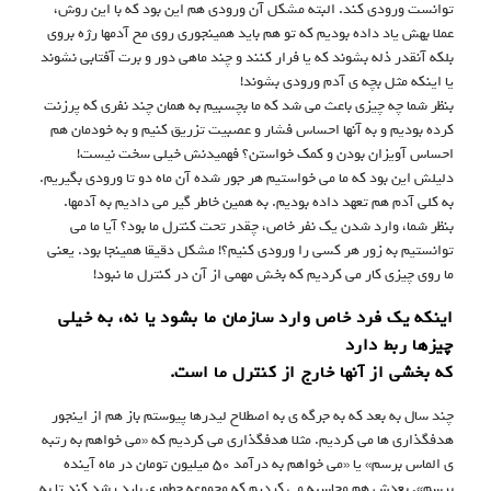
توانست ورودی کند. البته مشکل آن ورودی هم این بود که با این روش،
عملا بهش یاد داده بودیم که تو هم باید همینجوری روی مخ آدمها رژه بروی
بلکه آنقدر ذله بشوند که یا فرار کنند و چند ماهی دور و برت آفتابی نشوند
یا اینکه مثل بچه ی آدم ورودی بشوند!
بنظر شما چه چیزی باعث می شد که ما بچسبیم به همان چند نفری که پرزنت
کرده بودیم و به آنها احساس فشار و عصبیت تزریق کنیم و به خودمان هم
احساس آویزان بودن و کمک خواستن؟ فهمیدنش خیلی سخت نیست!
دلیلش این بود که ما می خواستیم هر جور شده آن ماه دو تا ورودی بگیریم.
به کلی آدم هم تعهد داده بودیم. به همین خاطر گیر می دادیم به آدمها.
بنظر شما، وارد شدن یک نفر خاص، چقدر تحت کنترل ما بود؟ آیا ما می
توانستیم به زور هر کسی را ورودی کنیم؟! مشکل دقیقا همینجا بود. یعنی
ما روی چیزی کار می کردیم که بخش مهمی از آن در کنترل ما نبود!
اینکه یک فرد خاص وارد سازمان ما بشود یا نه، به خیلی
چیزها ربط دارد
که بخشی از آنها خارج از کنترل ما است.
چند سال به بعد که به جرگه ی به اصطلاح لیدرها پیوستم باز هم از اینجور
هدفگذاری ها می کردیم. مثلا هدفگذاری می کردیم که «می خواهم به رتبه
ی الماس برسم» یا «می خواهم به درآمد ۵۰ میلیون تومان در ماه آینده
برسم». بعدش هم محاسبه می کردیم که مجموعه چطوری باید رشد کند تا به