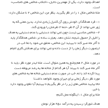
اهداف وجود دارد، یکی از مهمترین دلایل، «انتخاب شاخص های نامناسب»
است.
مثلا شاخص مثال ۱ را در نظر بگیرید. بنظر من، این شاخص ۲ تا مشکل دارد:
۱- فرد هدفگذار، خودش روی آن کنترل زیادی ندارد. بدین معنی که به
زور نمی تواند از آن ۴ نفر، حتما ۲ نفرشان را ورودی کند.
۲- شاخص مناسبی نیست چون نمی تواند دستیابی یا عدم دستیابی به هدف
را قبل از حصول نتیجه، نشان دهد. بعبارت ساده تر، شخص هدفگذار باید
تا آخر ماه صبر کند تا ببینید این شاخص، محقق می شود یا نه! خب در
اینصورت دیگر زمان را از دست داده و نمی تواند برای هدفش کاری انجام
دهد.
در مورد مثال ۲ هم وضع به همین منوال است. مثلا لیدر مورد نظر، باید تا
آخر ماه صبر کند تا ببیند آیا هر کدام از شاخه ها به رشد مربوطه دست
پیدا کرده اند یا نه. خب در صورت عدم دستیابی شاخه ها به شاخص های
مورد نظر، دیگر زمانی برای جبران وجود نخواهد داشت!
حالا بیایید شاخص های زیر را در نظر بگیریم تا ببینیم آیا تفاوتی وجود دارد
یا خیر.
مثلا برای مثال ۱، اینگونه عمل کنیم:
هدف نتورکر: رسیدن به درآمد ۲۵۰ هزار تومان