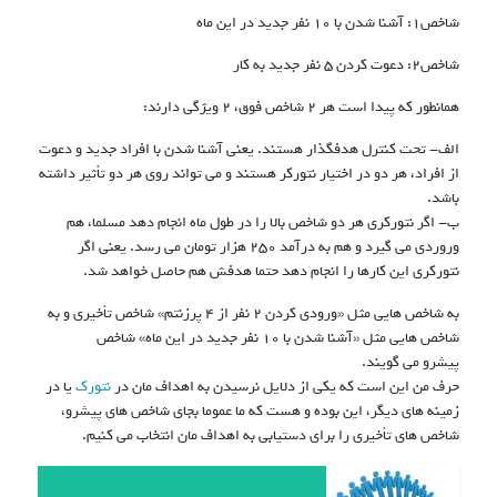
شاخص۱: آشنا شدن با ۱۰ نفر جدید در این ماه
شاخص۲: دعوت کردن ۵ نفر جدید به کار
همانطور که پیدا است هر ۲ شاخص فوق، ۲ ویژگی دارند:
الف- تحت کنترل هدفگذار هستند. یعنی آشنا شدن با افراد جدید و دعوت
از افراد، هر دو در اختیار نتورکر هستند و می تواند روی هر دو تأثیر داشته
باشد.
ب- اگر نتورکری هر دو شاخص بالا را در طول ماه انجام دهد مسلما، هم
وروردی می گیرد و هم به درآمد ۲۵۰ هزار تومان می رسد. یعنی اگر
نتورکری این کارها را انجام دهد حتما هدفش هم حاصل خواهد شد.
به شاخص هایی مثل «ورودی کردن ۲ نفر از ۴ پرزنتم» شاخص تأخیری و به
شاخص هایی مثل «آشنا شدن با ۱۰ نفر جدید در این ماه» شاخص
پیشرو می گویند.
حرف من این است که یکی از دلایل نرسیدن به اهداف مان در
نتورک
یا در
زمینه های دیگر، این بوده و هست که ما عموما بجای شاخص های پیشرو،
شاخص های تأخیری را برای دستیابی به اهداف مان انتخاب می کنیم.